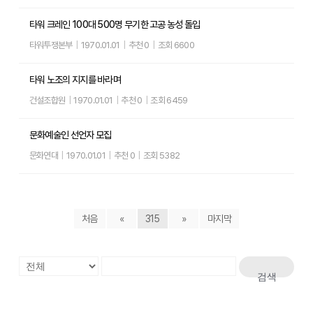
타워 크레인 100대 500명 무기한 고공 농성 돌입
타워투쟁본부
|
1970.01.01
|
추천 0
|
조회 6600
타워 노조의 지지를 바라며
건설조합원
|
1970.01.01
|
추천 0
|
조회 6459
문화예술인 선언자 모집
문화연대
|
1970.01.01
|
추천 0
|
조회 5382
처음
«
315
»
마지막
검색