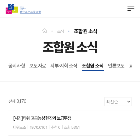
Skip
Men
to
Close
main
Menu
content
조합원 소식
소식
조합원 소식
공지사항
보도자료
지부·지회 소식
조합원 소식
언론보도
교수
전체 3,170
[사진]타워 고공농성 현장과 보급투쟁
타워노조
|
1970.01.01
|
추천 0
|
조회 5351