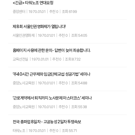
<긴급> 타워노조 연대요청
중앙센터
|
1970.01.01
|
추천 0
|
조회 6199
제 8회 서울인권영화제가 열립니다!
서울인권영화제
|
1970.01.01
|
추천 0
|
조회 5405
홈페이지 사용에 관한 문의- 답변이 늦어 죄송합니다.
교육선전실
|
1970.01.01
|
추천 0
|
조회 8732
‘주40시간 근무제와 임금단체교섭 성공기법’ 세미나
중앙노사교육원
|
1970.01.01
|
추천 0
|
조회 5488
‘근로계약에서 퇴직까지 노사문제 마스터코스’ 세미나
중앙노사교육원
|
1970.01.01
|
추천 0
|
조회 5538
전국 총파업 8일차 - 고공농성 2일차 투쟁속보
타워노조
|
1970.01.01
|
추천 0
|
조회 5571