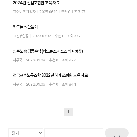
2024년 신입조합원 교육 자료
교수노조 관리자
|
2025.06.10
|
추천 0
|
조회 27
카드뉴스 만들기
교선부실장
|
2023.07.02
|
추천 1
|
조회 372
민주노총 평등수칙(카드뉴스 + 포스터 + 영상)
사무국
|
2023.02.08
|
추천 0
|
조회 427
전국교수노동조합 2022년 하계 조합원 교육 자료
사무국
|
2022.09.06
|
추천 0
|
조회 844
1