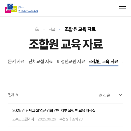
Skip
Men
to
Close
main
Menu
content
조합원 교육 자료
자료
조합원 교육 자료
문서 자료
단체교섭 자료
비정년교원 자료
조합원 교육 자료
토론
전체 5
2025년 단체교섭 역량 강화 경인지부 집행부 교육 자료집
교수노조 관리자
|
2025.06.26
|
추천 2
|
조회 23