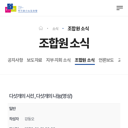
Skip
Men
to
Close
main
Menu
content
조합원 소식
소식
조합원 소식
공지사항
보도자료
지부·지회 소식
조합원 소식
언론보도
교수
다섯개의 시선 , 다섯개의 나눔(영상)
일반
작성자
강동오