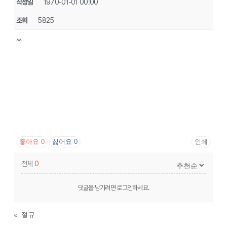
작성일
1970-01-01 00:00
조회
5825
^^
좋아요
0
싫어요
0
인쇄
전체
0
댓글을 남기려면
로그인
하세요.
«
절 규