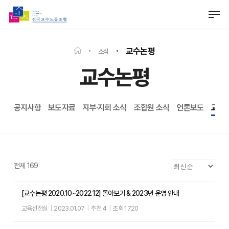
Skip
Men
to
Close
main
Menu
content
교수논평
소식
교수논평
공지사항
보도자료
지부·지회 소식
조합원 소식
언론보도
교수
전체 169
[교수논평 2020.10~2022.12] 돌아보기 & 2023년 운영 안내
교육선전실
|
2023.01.07
|
추천 4
|
조회 1720