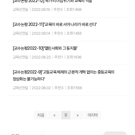
[교수논평 2022-12]'국가 리더십 위기와 교육의 역할'
교육선전실
|
2022.09.19
|
추천 0
|
조회 1468
[교수논평 2022-11]'교육이 바로 서야 나라가 바로 선다'
교육선전실
|
2022.09.14
|
추천 0
|
조회 1455
[교수논평2022-10]'열린사회와 그 동지들'
교육선전실
|
2022.08.22
|
추천 1
|
조회 1636
[교수논평2022-9]'고등교육 체제의 근본적 개혁 없이는 중등교육의
정상화는 불가능하다'
교육선전실
|
2022.08.02
|
추천 0
|
조회 1556
처음
«
9
»
마지막