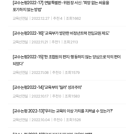
[교수논평2022-17] 연말특별판- 위원장 서신 : '희망 없는 싸움을
포기하지 않는 방법'
교육선전실
|
2022.12.27
|
추천 4
|
조회 1662
[교수논평2022-16]' 교육부가 방관한 비정년트랙 전임교원 제도'
교육선전실
|
2022.11.21
|
추천 1
|
조회 2113
[교수논평2022-15]'한 조합원의 편지: 행동하지 않는 양심으로 악의 편이
되었다'
교육선전실
|
2022.11.08
|
추천 0
|
조회 1579
[교수논평2022-14]'교육부의 '질러' 성과주의'
교육선전실
|
2022.10.17
|
추천 0
|
조회 1583
[교수논평 2022-13]'우리는 교육의 이상 가치를 지켜낼 수 있는가?'
교육선전실
|
2022.10.04
|
추천 0
|
조회 1526