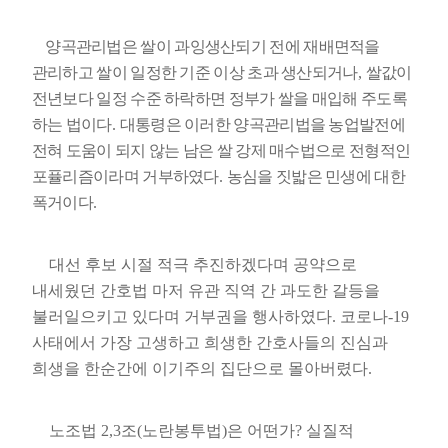
양곡관리법은 쌀이 과잉생산되기 전에 재배면적을
관리하고 쌀이 일정한 기준 이상 초과 생산되거나
,
쌀값이
전년보다 일정 수준 하락하면 정부가 쌀을 매입해 주도록
하는 법이다
.
대통령은 이러한 양곡관리법을 농업발전에
전혀 도움이 되지 않는 남은 쌀 강제 매수법으로 전형적인
포퓰리즘이라며 거부하였다
.
농심을 짓밟은 민생에 대한
폭거이다
.
대선 후보 시절 적극 추진하겠다며 공약으로
내세웠던 간호법 마저 유관 직역 간 과도한 갈등을
불러일으키고 있다며 거부권을 행사하였다
.
코로나
-19
사태에서 가장 고생하고 희생한 간호사들의 진심과
희생을 한순간에 이기주의 집단으로 몰아버렸다
.
노조법
2,3
조
(
노란봉투법
)
은 어떤가
?
실질적