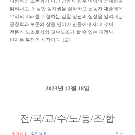
피상적인 토론회가 아닌 반동적 정부 여당의 문제점을
밝혀내고
,
무능한 정치권을 질타하고 노동자 대중에게
우리의 미래를 위협하는 검찰 정권의 실상을 알려내는
공청회와 토론의 장을 연이어 만들어내자
!
이것이
전문가 노조로서의 교수노조가 할 수 있는 대정부
,
반자본 투쟁의 시작이다
. (
끝
)
2023
년
12
월
18
일
전
/
국
/
교
/
수
/
노
/
동
/
조
/
합
좋아요
1
싫어요
0
인쇄