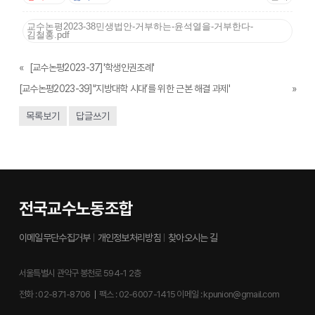
교수논평2023-38민생법안-거부하는-윤석열을-거부한다-
김철홍.pdf
«
[교수논평2023-37]'학생인권조례'
[교수논평2023-39]'‘지방대학 시대’를 위한 근본 해결 과제'
»
목록보기
답글쓰기
전국교수노동조합
이메일무단수집거부
개인정보처리방침
찾아오시는 길
서울특별시 관악구 봉천로 594-1 2층
전화 :
02-871-8706
팩스 :
02-6007-1415
이메일 :
kpunion@gmail.com