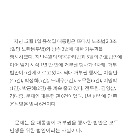
지난
12
월
1
일 윤석열 대통령은 또다시 노조법
2,3
조
(
일명 노란봉투법
)
와 방송
3
법에 대한 거부권을
행사하였다
.
지난
4
월의 양곡관리법과
5
월의 간호법안에
이어 임기 시작
1
년 반 만에 거부권 행사가
3
차례
,
거부
법안이
6
건에 이르고 있다
.
역대 거부권 행사는 이승만
(45
건
),
박정희
(5
건
),
노태우
(7
건
),
노무현
(6
건
),
이명박
(1
건
),
박근혜
(2
건
)
등 계속 줄고 있다
.
전두환
,
김영삼
,
김대중
,
문재인 대통령 땐
0
건이었다
. 1
년 반밖에 안 된
윤석열은 벌써
6
건이다
.
문제는 윤 대통령이 거부권을 행사한 법안은 모두
민생을 위한 법안이라는 사실이다
.