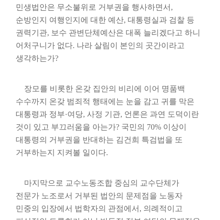
민생법안은 무소불위로 거부권을 행사하면서
,
순방인지 여행인지에 대한 예산
,
대통령실과 검찰 등
권력기관
,
보수 관변단체예산은 대폭 늘리겠다고 하니
어처구니가 없다
.
나라 살림이 본인의 곳간이라고
생각하는가
?
장모를 비롯한 온갖 집안의 비리에 이어 명품백
수수까지 온갖 범죄적 행태에는 눈을 감고 귀를 막은
대통령과 정부
·
여당
,
사정 기관
,
언론은 과연 도덕이란
것이 있고 부끄러움을 아는가
?
국민의
70%
이상이
대통령의 거부권을 반대하는 김건희 특검법을 또
거부하는지 지켜볼 일이다
.
마지막으로 교수노동조합 중심의 교수단체가
전문가 노조로서 거부된 법안의 문제점을 노동자
민중의 입장에서 법학자의 관점에서
,
의례적이고