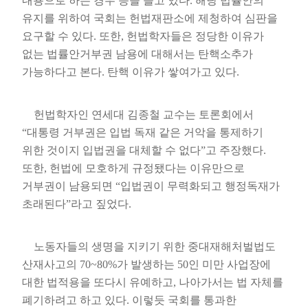
내용으로 하는 경우 등을 들고 있다
.
해당 법률안의
유지를 위하여 국회는 헌법재판소에 제청하여 심판을
요구할 수 있다
.
또한
,
헌법학자들은 정당한 이유가
없는 법률안거부권 남용에 대해서는 탄핵소추가
가능하다고 본다
.
탄핵 이유가 쌓여가고 있다
.
헌법학자인 연세대 김종철 교수는 토론회에서
“
대통령 거부권은 입법 독재 같은 거악을 통제하기
위한 것이지 입법권을 대체할 수 없다
”
고 주장했다
.
또한
,
헌법에 모호하게 규정됐다는 이유만으로
거부권이 남용되면
“
입법권이 무력화되고 행정독재가
초래된다
”
라고 짚었다
.
노동자들의 생명을 지키기 위한 중대재해처벌법도
산재사고의
70~80%
가 발생하는
50
인 미만 사업장에
대한 법적용을 또다시 유예하고
,
나아가서는 법 자체를
폐기하려고 하고 있다
.
이렇듯 국회를 통과한