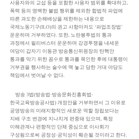
사용자와의 교섭 등을 포함한 사용자 범위를 확대하고
,
폭력 등의 명백한 불법 행위를 제외한 합법적 파업에
따른 과도한 손해배상을 제한하는 내용으로
국제노동기구
(ILO)
의 권고 사항마저도
‘
파업조장법
’
운운하며 거부하였다
.
또한
,
노란봉투법의 통과
과정에서 필리버스터 운운하며 강경투쟁을 내세운
여당이 갑자기 이동관 방송통신위원장의 탄핵안
통과를 막기 위한 꼼수로 통과를 묵인한 후에 대통령이
거부권을 행사하는 술수에 맥 놓고 당한 거대 야당도
책임에서 벗어날 수 없다
.
방송
3
법
(
방송법
·
방송문화진흥회법
·
한국교육방송공사법
)
개정안을 거부하면서 그 이유로
공영방송의 미래지향적인 새로운 역할 정립보다는
지배 구조 변경에 지나치게 편중돼 있으며
,
특정
이해관계나 편향적인 단체 중심으로 이사회가
구성됨으로써 공정성
·
공익성이 훼손될 것이라고 한다
.