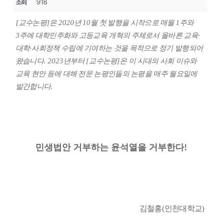
조회
918
[
교수논평
]
은
2020
년
10
월 첫 발행을 시작으로 매월
1
주와
3
주에 대학민주화와 고등교육 개혁의 주체로서 올바른 교육
·
대학
·
사회정책 수립에 기여하는 것을 목적으로 정기 발행되어
왔습니다
. 2023
년부터
[
교수논평
]
은 이 시대의 사회 이슈와
교육 현안 등에 대해 전문 논평인들의 논평을 매주 월요일에
발간합니다
.
민생법안 거부하는 윤석열을 거부한다
!
김철홍
(
인천대학교
)