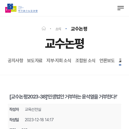
Skip
Men
to
Close
main
Menu
content
교수논평
소식
교수논평
공지사항
보도자료
지부·지회 소식
조합원 소식
언론보도
교수
[교수논평2023-38]'민생법안 거부하는 윤석열을 거부한다!'
작성자
교육선전실
작성일
2023-12-18 14:17