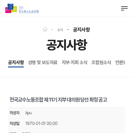
Skip
Men
to
Close
main
Menu
content
공지사항
소식
공지사항
공지사항
성명 및 보도자료
지부·지회 소식
조합원소식
언론보도
전국교수노동조합 제 11기 지부 대의원 당선 확정 공고
작성자
kpu
작성일
1970-01-01 00:00