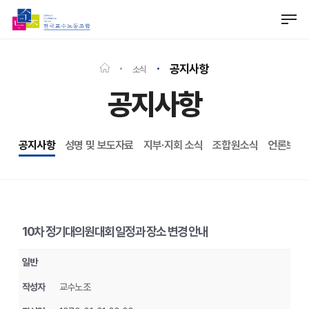
Skip
Men
to
Close
main
Menu
content
공지사항
소식
공지사항
공지사항
성명 및 보도자료
지부·지회 소식
조합원소식
언론보도
10차 정기대의원대회 일정과 장소 변경 안내
일반
작성자
교수노조