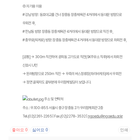
② 자가용 이용
# 강남 방향 : 동호대교를 건너 장충동 장충체육관 4거리에서 동대문 방향으로
우회전 후,
# 한남동 방향: 장충동 장충체육관 4거리에서 동대문 방향으로 직진 후,
# 충무로(퇴계로) 방향: 장충동 장충체육관 4거리에서 동대문 방향으로 좌회전 후,
[공통]
→ 300m 직진하여 광희동 고가도로 직전(SK주유소 직후)에서 좌회전
신호시 U턴
→ 원래방향으로 250m 직진 →
우측의 버스정류장(파리바게트)에서 우회전
→ 정면 골목차도 끝부분에 우리함께빌딩이 보입니다.
주소 및 연락처
주소 : 우.100-855 서울시 중구 장충동 2가 우리함께회관 2층
Tel.(02)2261-2265 | Fax.(02)2278-3532 |
ngoedu@ngoedu.or.kr
좋아요
0
싫어요
0
인쇄