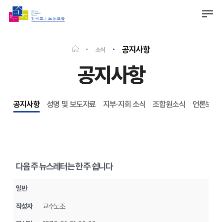
Skip
Men
to
Close
main
Menu
content
공지사항
소식
공지사항
공지사항
성명 및 보도자료
지부·지회 소식
조합원소식
언론보도
다음 주 뉴스레터는 한 주 쉽니다
일반
작성자
교수노조