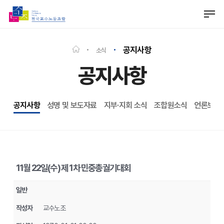
Skip
Men
to
Close
main
Menu
content
공지사항
소식
공지사항
공지사항
성명 및 보도자료
지부·지회 소식
조합원소식
언론보도
11월 22일(수) 제 1차 민중총궐기대회
일반
작성자
교수노조