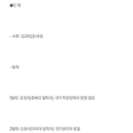
●진 행
- 사회: 김교빈(호서대)
- 발제
1발제: 유초하(충북대 철학과): 국가 학문정책의 방향 점검
2발제: 오동석(아주대 법학과): 연구윤리와 표절