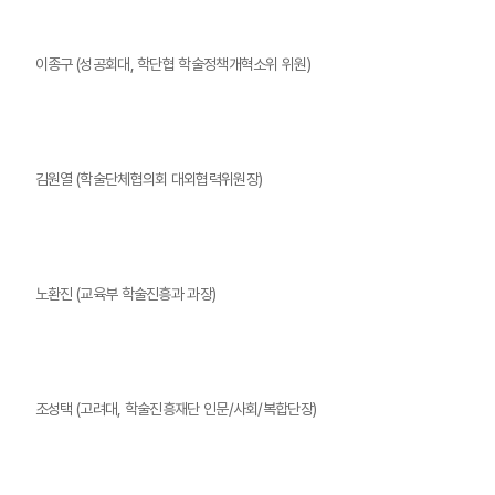
이종구 (성공회대, 학단협 학술정책개혁소위 위원)
김원열 (학술단체협의회 대외협력위원장)
노환진 (교육부 학술진흥과 과장)
조성택 (고려대, 학술진흥재단 인문/사회/복합단장)