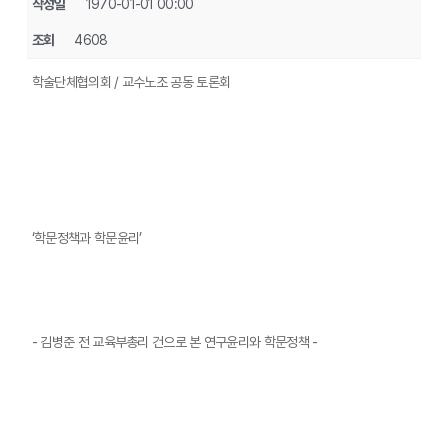
작성일
1970-01-01 00:00
조회
4608
학술단체협의회 / 교수노조 공동 토론회
‘학문정책과 학문윤리’
- 김병준 전 교육부총리 건으로 본 연구윤리와 학문정책 -