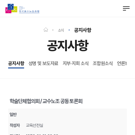
Skip
Men
to
Close
main
Menu
content
공지사항
소식
공지사항
공지사항
성명 및 보도자료
지부·지회 소식
조합원소식
언론보도
학술단체협의회 / 교수노조 공동 토론회
일반
작성자
교육선전실