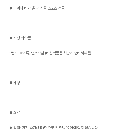
▶ 밤이나 비가 올 때 신을 스포츠 샌들.
■ 비상 의약품
: 밴드, 파스류, 맨소래담.(비상약품은 차량에 준비하여음)
■ 배낭
■ 의류
▶ 상의: 긴팔 속건성 티(면으로 된 런닝을 안에 입지 않습니다)