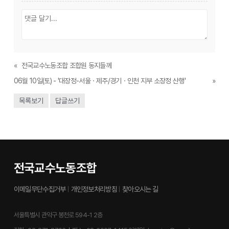
«
전국교수노동조합 조합원 동지들께
06월 10일(토) - '대장정-서울ㆍ제주/경기ㆍ인천 지부 소장정 산행'
»
목록보기
답글쓰기
전국교수노동조합
이메일무단수집거부
개인정보처리방침
찾아오시는 길
서울특별시 관악구 봉천로 594-1 2층