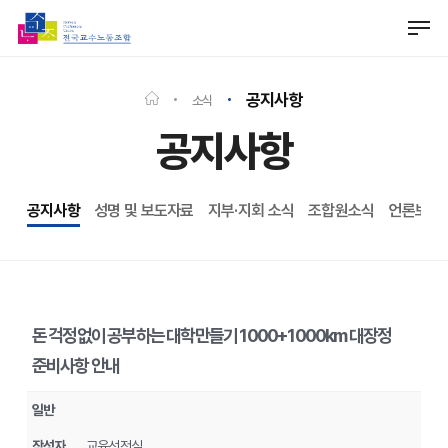
Skip
Men
to
Close
main
Menu
content
공지사항
소식
공지사항
공지사항
성명 및 보도자료
지부·지회 소식
조합원소식
언론보도
돈 걱정없이 공부하는 대학만들기 1000+1000km 대장정
준비사항 안내
일반
작성자
교육선전실