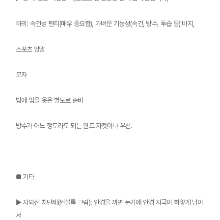
하의: 속건성 팬티(매우 중요함), 가벼운 기능성(속건, 방수, 투습 등) 바지,
스포츠 양말
모자
밤에 입을 옷은 별도로 준비
방수가 어느 정도라도 되는 윈드 자켓이나 우산.
■ 기타
▶ 자외선 차단제(썬블록 크림): 안경을 끼면 눈가에 안경 자국이 하얗게 남아
서