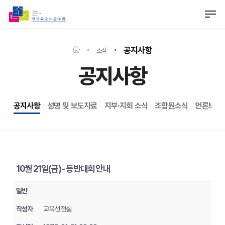
Skip
Men
to
Close
main
Menu
content
공지사항
소식
공지사항
공지사항
성명 및 보도자료
지부·지회 소식
조합원소식
언론보도
10월 21일(금) - 등반대회 안내
일반
작성자
교육선전실