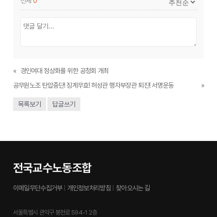
전체
0
«
경인여대 정상화를 위한 공청회 개최
공무원노조 탄압중단! 징계무효! 허성관 행자부장관 퇴진! 서명운동
»
목록보기
답글쓰기
전국교수노동조합
이메일무단수집거부
개인정보처리방침
찾아오시는 길
서울특별시 관악구 봉천로 594-1 2층