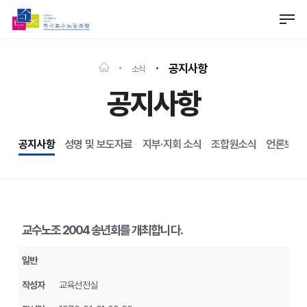
Skip
Men
to
Close
main
Menu
content
공지사항
소식
공지사항
공지사항
성명 및 보도자료
지부·지회 소식
조합원소식
언론보도
교수노조 2004 송년회를 개최합니다.
일반
작성자
교육선전실