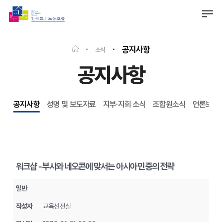
Skip
Men
to
Close
main
Menu
content
공지사항
소식
공지사항
공지사항
성명 및 보도자료
지부·지회 소식
조합원소식
언론보도
워크샵 - 부시와 네오콘에 맞서는 아시아 민중의 전략
일반
작성자
교육선전실