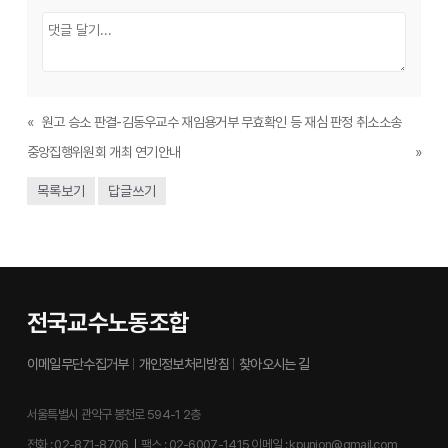
«
원고 승소 판결-김동우교수 재임용거부 무효확인 등 재심 판정 취소소송
중앙집행위원회 개최 연기안내
»
목록보기
답글쓰기
전국교수노동조합
이메일무단수집거부
개인정보처리방침
찾아오시는 길
서울특별시 관악구 봉천로 594-1 2층
전화 :
02-871-8706
팩스 :
02-6007-1415
이메일 :
kpunion@gmail.com