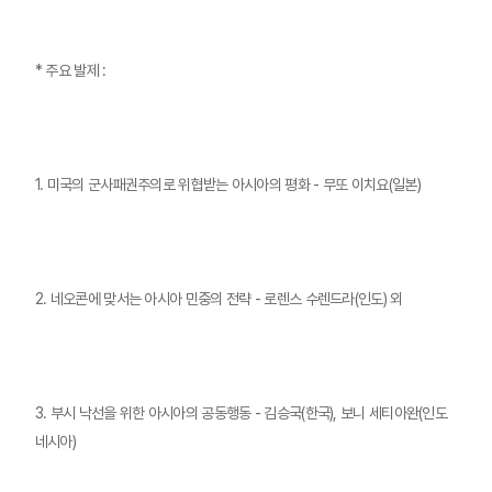
* 주요 발제 :
1. 미국의 군사패권주의로 위협받는 아시아의 평화 - 무또 이치요(일본)
2. 네오콘에 맞서는 아시아 민중의 전략 - 로렌스 수렌드라(인도) 외
3. 부시 낙선을 위한 아시아의 공동행동 - 김승국(한국), 보니 세티아완(인도
네시아)