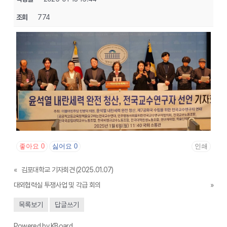
조회
774
좋아요
0
싫어요
0
인쇄
«
김포대학교 기자회견 (2025.01.07)
대외협력실 투쟁사업 및 각급 회의
»
목록보기
답글쓰기
Powered by KBoard