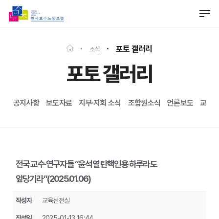
Skip
Men
to
Close
main
Menu
content
포토 갤러리
소식
포토 갤러리
공지사항
보도자료
지부·지회 소식
조합원소식
언론보도
교수
전국 교수·연구자들 “윤석열 탄핵인용 하루라도
앞당기라”(2025.01.06)
작성자
교육선전실
작성일
2025-01-13 16:44